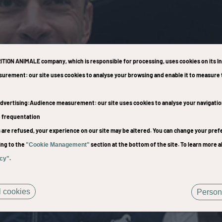
ITION ANIMALE company
, which is responsible for processing, uses cookies on its I
surement
: our site uses cookies to analyse your browsing and enable it to measur
dvertising
:Audience measurement
: our site uses cookies to analyse your navigati
e frequentation
es are refused, your experience on our site may be altered. You can change your pr
ing to the
section at the bottom of the site. To learn more a
"Cookie Management"
.
icy"
 cookies
Person