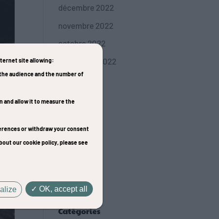
décembre 2022
novembre 2022
octobre 2022
septembre 2022
nternet site allowing:
e the audience and the number of
juillet 2022
juin 2022
on and allow it to measure the
avril 2022
eferences or withdraw your consent
mai 2021
bout our cookie policy, please see
avril 2021
mars 2021
janvier 2021
OK, accept all
alize
Catégories