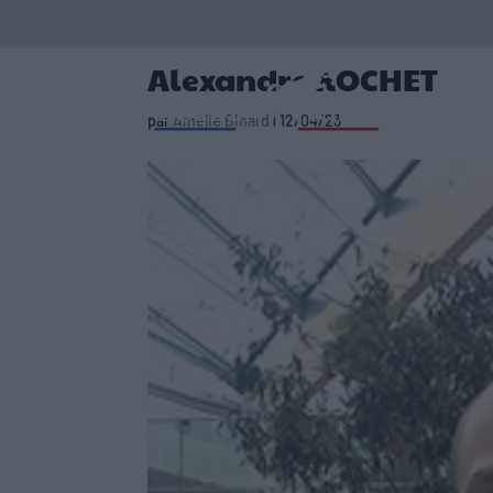
Alexandre ROCHET
par
Amelie Binard
|
12/04/23