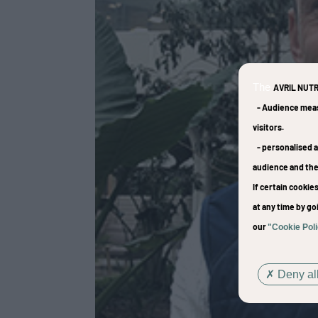
The
AVRIL NUTR
-
Audience mea
visitors.
-
personalised a
audience and th
If certain cooki
at any time by go
our
"Cookie Pol
Deny all