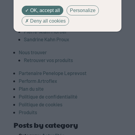
Haras d’Elle
Le CIRALE
OK, accept all
Personalize
Mathieu Boisselier
Deny all cookies
Pénélope Leprévost
Pierre-Alain Mortier
Sandrine Kahn Proux
Nous trouver
Retrouver vos produits
Partenaire Penelope Leprevost
Perform Artroflex
Plan du site
Politique de confidentialité
Politique de cookies
Produits
Posts by category