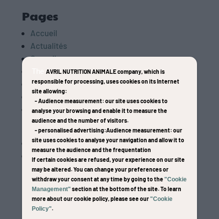
Pages
Accueil
Actualités
Conseils
Contact
The
AVRIL NUTRITION ANIMALE company
, which is
responsible for processing, uses cookies on its Internet
Gamme Perform
site allowing:
Gamme Repro Haras d’Elle
-
Audience measurement
: our site uses cookies to
Golden Horse
analyse your browsing and enable it to measure the
audience and the number of visitors.
Notre philosophie
-
personalised advertising
:Audience measurement
: our
site uses cookies to analyse your navigation and allow it to
Mentions légales
measure the audience and the frequentation
Nos partenaires
If certain cookies are refused, your experience on our site
Aurélien Kahn
may be altered. You can change your preferences or
withdraw your consent at any time by going to the
"Cookie
Cécile Miletto Mosti
section at the bottom of the site. To learn
Management"
Elevage de Bélhème
more about our cookie policy, please see our
"Cookie
Emeric George
.
Policy"