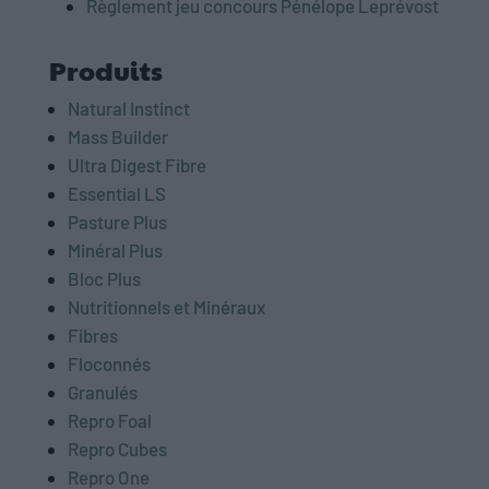
Règlement jeu concours Pénélope Leprévost
Produits
Natural Instinct
Mass Builder
Ultra Digest Fibre
Essential LS
Pasture Plus
Minéral Plus
Bloc Plus
Nutritionnels et Minéraux
Fibres
Floconnés
Granulés
Repro Foal
Repro Cubes
Repro One