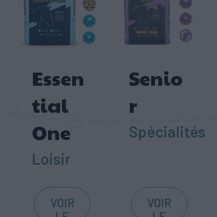
Essen
Senio
tial
r
One
Spécialités
Loisir
VOIR
VOIR
LE
LE