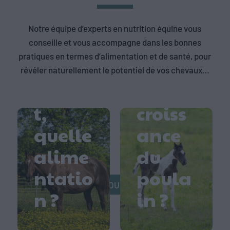
Gestat
Que
Notre équipe d’experts en nutrition équine vous
ion de
faut-il
conseille et vous accompagne dans les bonnes
pratiques en termes d’alimentation et de santé, pour
la
savoir
révéler naturellement le potentiel de vos chevaux…
jumen
sur la
t,
croiss
quelle
ance
Comm
Comm
alime
du
ent
ent
ntatio
poula
préve
entret
DÉCOUVRIR
n ?
in ?
nir les
enir
Le
coliqu
les
somm