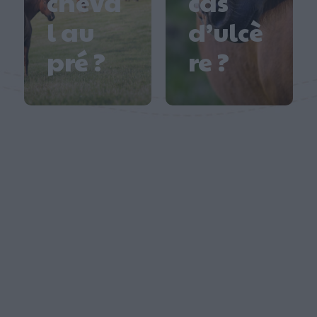
cheva
cas
l au
d’ulcè
pré ?
re ?
Dans le cadre de son engagement continu
envers l'excellence équestre, Golden Horse
est ravi d'annoncer une occasion unique de
perfectionnement à...