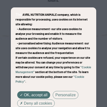
loisirs.
The
AVRIL NUTRITION ANIMALE company
, which is
responsible for processing, uses cookies on its Internet
site allowing:
-
Audience measurement
: our site uses cookies to
analyse your browsing and enable it to measure the
audience and the number of visitors.
-
personalised advertising
:Audience measurement
: our
site uses cookies to analyse your navigation and allow it to
measure the audience and the frequentation
If certain cookies are refused, your experience on our site
may be altered. You can change your preferences or
withdraw your consent at any time by going to the
"Cookie
Perfo
Repr
section at the bottom of the site. To learn
Management"
more about our cookie policy, please see our
"Cookie
.
Policy"
rm
o Plus
OK, accept all
Personalize
Plus
Élevage
Deny all cookies