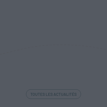
L’équipe Golden Horse était présente durant
5 jours sur son stand à l’occasion du salon
Equita Lyon qui se déroule chaque année
près à Lyon du 1 au...
TOUTES LES ACTUALITÉS