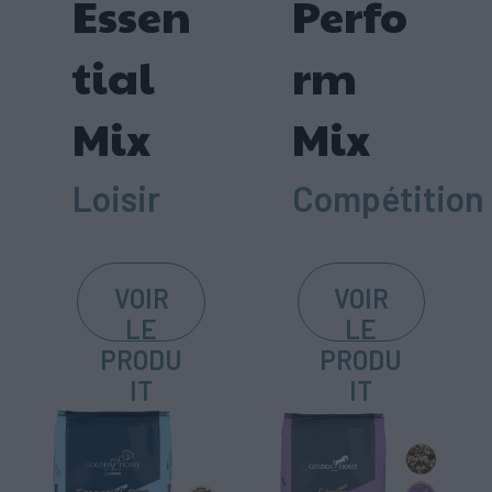
Essen
Perfo
tial
rm
Mix
Mix
Loisir
Compétition
VOIR
VOIR
LE
LE
PRODU
PRODU
IT
IT