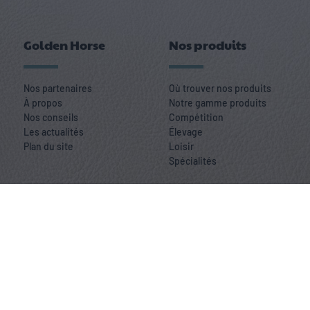
Golden Horse
Nos produits
Nos partenaires
Où trouver nos produits
À propos
Notre gamme produits
Nos conseils
Compétition
Les actualités
Élevage
Plan du site
Loisir
Spécialités
Golden Horse © 2022 Tous Droits Réservés |
Mentions légales
|
Politique de
confidentialité et données personnelles
|
Politique de cookies
|
Gestion des
cookies