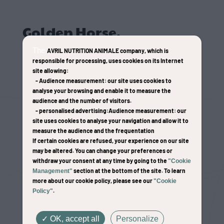
Golden Horse,
Fabricant d’émotions
The
AVRIL NUTRITION ANIMALE company
, which is
responsible for processing, uses cookies on its Internet
site allowing:
-
Audience measurement
: our site uses cookies to
analyse your browsing and enable it to measure the
Depuis plus de 60 ans, Golden Horse nourrit
audience and the number of visitors.
-
personalised advertising
:Audience measurement
: our
bien plus que les chevaux : nous nourrissons
site uses cookies to analyse your navigation and allow it to
les émotions de celles et ceux qui partagent
measure the audience and the frequentation
If certain cookies are refused, your experience on our site
leur quotidien. Cavaliers, éleveurs,
may be altered. You can change your preferences or
passionnés, professionnels… Tous vivent
withdraw your consent at any time by going to the
"Cookie
des instants uniques avec leurs chevaux,
section at the bottom of the site. To learn
Management"
more about our cookie policy, please see our
"Cookie
faits de complicité, de fierté et de partage.
.
Policy"
Chaque course remportée, chaque progrès
accompli, chaque moment passé à leurs
OK, accept all
Personalize