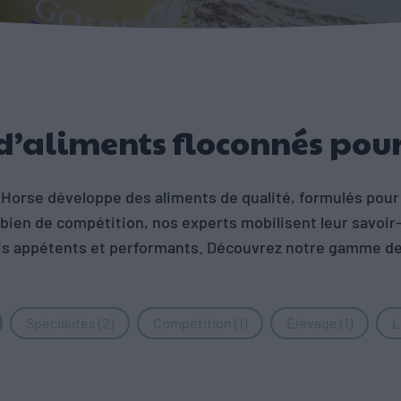
’aliments floconnés pour
n Horse développe des aliments de qualité, formulés pou
 ou bien de compétition, nos experts mobilisent leur savoi
ois appétents et performants. Découvrez notre gamme d
és
Spécialités
(2)
Compétition
(1)
Élevage
(1)
L