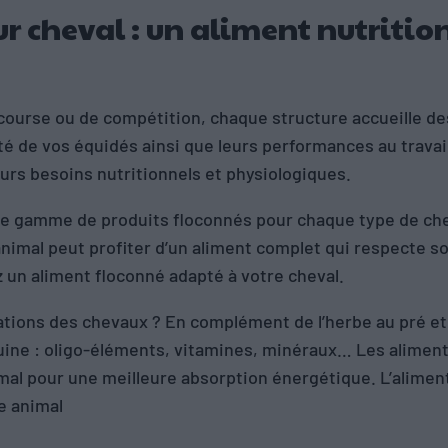
r cheval : un aliment nutritio
course ou de compétition, chaque structure accueille d
té de vos équidés ainsi que leurs performances au travail
eurs besoins nutritionnels et physiologiques.
ne gamme de produits floconnés pour chaque type de chev
 animal peut profiter d’un aliment complet qui respecte 
z un aliment floconné adapté à votre cheval.
ations des chevaux ? En complément de l’herbe au pré et 
équine : oligo-éléments, vitamines, minéraux… Les alimen
animal pour une meilleure absorption énergétique. L’alime
e animal