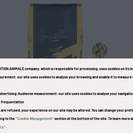
ITION ANIMALE company
, which is responsible for processing, uses cookies on its I
surement
: our site uses cookies to analyse your browsing and enable it to measur
dvertising
:Audience measurement
: our site uses cookies to analyse your navigati
e frequentation
es are refused, your experience on our site may be altered. You can change your pr
Mash
ing to the
section at the bottom of the site. To learn more a
"Cookie Management"
.
icy"