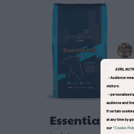
The
AVRIL NUTR
-
Audience mea
visitors.
-
personalised a
audience and th
If certain cooki
Essential Mix
at any time by go
our
"Cookie Pol