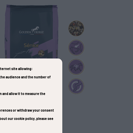
nternet site allowing:
e the audience and the number of
on and allow it to measure the
eferences or withdraw your consent
Senior
bout our cookie policy, please see