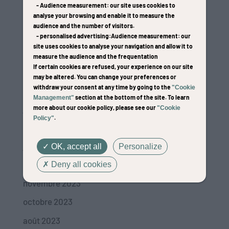
-
Audience measurement
: our site uses cookies to
analyse your browsing and enable it to measure the
audience and the number of visitors.
-
personalised advertising
:Audience measurement
: our
site uses cookies to analyse your navigation and allow it to
Alain BOSCOLO
measure the audience and the frequentation
If certain cookies are refused, your experience on our site
par
Web and Cow
|
30/12/20
may be altered. You can change your preferences or
withdraw your consent at any time by going to the
"Cookie
Archives
section at the bottom of the site. To learn
Management"
janvier 2026
more about our cookie policy, please see our
"Cookie
.
Policy"
avril 2024
janvier 2024
OK, accept all
Personalize
décembre 2023
Deny all cookies
novembre 2023
octobre 2023
août 2023