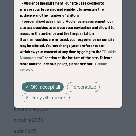
-
Audience measurement
: our site uses cookies to
analyse your browsing and enable it to measure the
audience and the number of visitors.
-
personalised advertising
:Audience measurement
: our
site uses cookies to analyse your navigation and allow it to
Alain PINON
measure the audience and the frequentation
If certain cookies are refused, your experience on our site
par
Web and Cow
|
30/12/20
may be altered. You can change your preferences or
withdraw your consent at any time by going to the
"Cookie
Archives
section at the bottom of the site. To learn
Management"
janvier 2026
more about our cookie policy, please see our
"Cookie
.
Policy"
avril 2024
janvier 2024
OK, accept all
Personalize
décembre 2023
Deny all cookies
novembre 2023
octobre 2023
août 2023