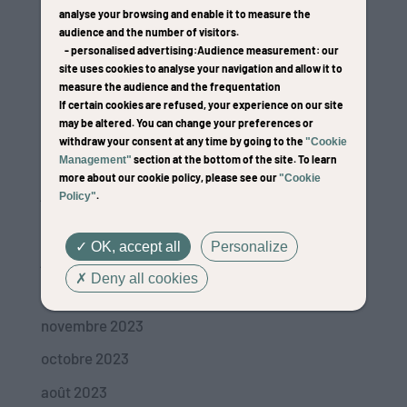
analyse your browsing and enable it to measure the
audience and the number of visitors.
-
personalised advertising
:Audience measurement
: our
site uses cookies to analyse your navigation and allow it to
measure the audience and the frequentation
Alain PINON
If certain cookies are refused, your experience on our site
may be altered. You can change your preferences or
par
Web and Cow
|
30/12/20
withdraw your consent at any time by going to the
"Cookie
Archives
section at the bottom of the site. To learn
Management"
more about our cookie policy, please see our
"Cookie
janvier 2026
.
Policy"
avril 2024
OK, accept all
Personalize
janvier 2024
Deny all cookies
décembre 2023
novembre 2023
octobre 2023
août 2023