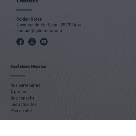
Contact
Golden Horse
2 avenue de Ker Lann – 35170 Bruz
contact@goldenhorse.fr
Golden Horse
Nos partenaires
À propos
Nos conseils
Les actualités
Plan du site
Nos produits