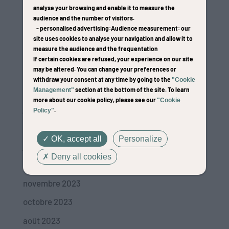
analyse your browsing and enable it to measure the
audience and the number of visitors.
-
personalised advertising
:Audience measurement
: our
site uses cookies to analyse your navigation and allow it to
measure the audience and the frequentation
Laura LIMAUX
If certain cookies are refused, your experience on our site
may be altered. You can change your preferences or
par
Amelie Binard
|
17/11/23
withdraw your consent at any time by going to the
"Cookie
Archives
section at the bottom of the site. To learn
Management"
more about our cookie policy, please see our
"Cookie
janvier 2026
.
Policy"
avril 2024
OK, accept all
Personalize
janvier 2024
Deny all cookies
décembre 2023
novembre 2023
octobre 2023
août 2023