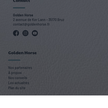
Contact
Golden Horse
2 avenue de Ker Lann – 35170 Bruz
contact@goldenhorse.fr
Golden Horse
Nos partenaires
À propos
Nos conseils
Les actualités
Plan du site
Nos produits