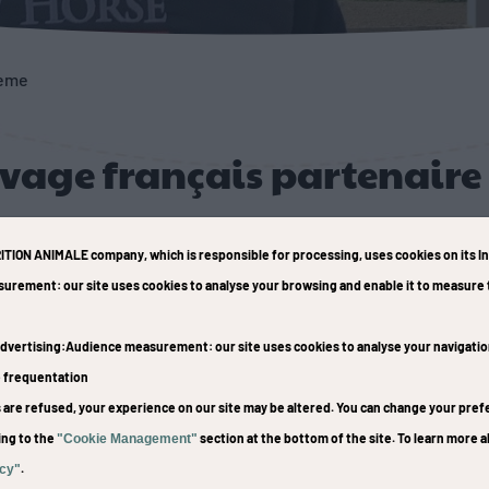
hème
levage français partenaire
ITION ANIMALE company
, which is responsible for processing, uses cookies on its I
surement
: our site uses cookies to analyse your browsing and enable it to measur
dvertising
:Audience measurement
: our site uses cookies to analyse your navigati
e frequentation
es are refused, your experience on our site may be altered. You can change your pr
ing to the
section at the bottom of the site. To learn more a
"Cookie Management"
a famille travaillent avec Golden Horse
.
icy"