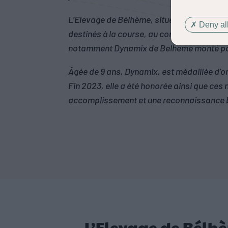
L’Elevage de Bélhème, situé en Seine Mar
Deny all
destinés à la course, au concours complet
notamment Dynamix de Belheme monté par
Âgée de 9 ans, Dynamix, est médaillée d’o
Fin 2023, elle a été honorée ainsi que ces
accomplissement et une reconnaissance bi
L’Elevage de Bélhè