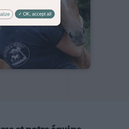
OK, accept all
alize
rse et notre équipe