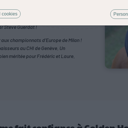
itime, a vu naître de nombreux champions
 cookies
Person
 mais surtout au saut d’obstacle avec
 Steve Guerdat !
r aux championnats d’Europe de Milan !
 naisseurs au CHI de Genève. Un
en méritée pour Frédéric et Laure.
me fait confiance à Golden Ho