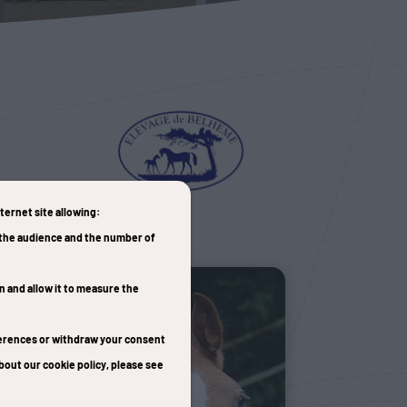
nternet site allowing:
e the audience and the number of
on and allow it to measure the
eferences or withdraw your consent
bout our cookie policy, please see