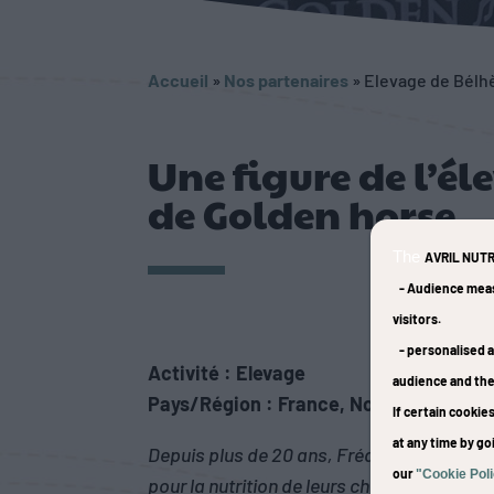
Accueil
»
Nos partenaires
»
Elevage de Bél
Une figure de l’é
de Golden horse
The
AVRIL NUTR
-
Audience mea
visitors.
-
personalised a
Activité : Elevage
audience and th
Pays/Région : France, Normandie
If certain cooki
at any time by go
Depuis plus de 20 ans, Frédéric Aimez et s
our
"Cookie Pol
pour la nutrition de leurs chevaux.