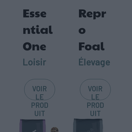
Esse
Repr
ntial
o
One
Foal
Loisir
Élevage
VOIR
VOIR
LE
LE
PROD
PROD
UIT
UIT