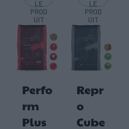
LE
LE
PROD
PROD
UIT
UIT
Perfo
Repr
rm
o
Plus
Cube