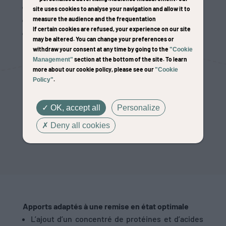
La prévention de la fonte musculaire liée à l’âge
site uses cookies to analyse your navigation and allow it to
La perte d’appétit
measure the audience and the frequentation
If certain cookies are refused, your experience on our site
La fonte musculaire liée à l’âge
may be altered. You can change your preferences or
withdraw your consent at any time by going to the
"Cookie
section at the bottom of the site. To learn
Management"
more about our cookie policy, please see our
"Cookie
.
Policy"
NOUS CONTACTER
OK, accept all
Personalize
TÉLÉCHARGER LA FICHE
Deny all cookies
Apports adaptés à une remise en état optimale
L’ajout d’un concentré de protéines et d’acides