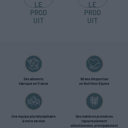
LE
LE
PROD
PROD
UIT
UIT
Des aliments
60 ans d’expertise
fabriqué en France
en Nutrition Équine
Une équipe pluridisciplinaire
Des matières premières
à votre service
rigoureusement
sélectionnées, principalement