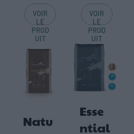
VOIR
VOIR
LE
LE
PROD
PROD
UIT
UIT
Esse
Natu
ntial