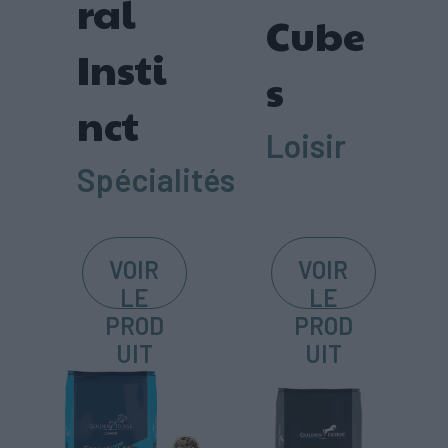
ral
Cube
Insti
s
nct
Loisir
Spécialités
VOIR
VOIR
LE
LE
PROD
PROD
UIT
UIT