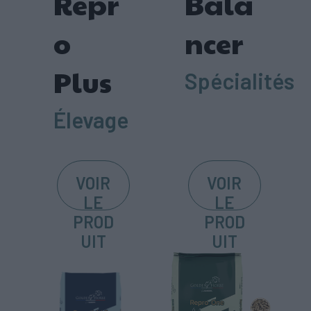
Repr
Bala
o
ncer
Plus
Spécialités
Élevage
VOIR
VOIR
LE
LE
PROD
PROD
UIT
UIT