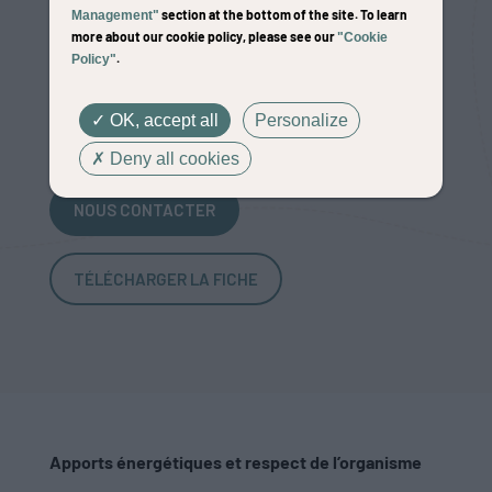
section at the bottom of the site. To learn
Management"
more about our cookie policy, please see our
"Cookie
Perform Plus est un aliment complémentaire de
.
Policy"
fourrages, destiné aux chevaux athlètes,
pratiquant une activité intense
OK, accept all
Personalize
Deny all cookies
NOUS CONTACTER
TÉLÉCHARGER LA FICHE
Apports énergétiques et respect de l’organisme