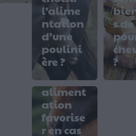
l’alime
bien
ntation
s de 
d’une
pour
poulini
che
ère ?
?
Quelle
aliment
ation
favorise
r en cas