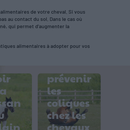
 alimentaires de votre cheval. Si vous
 pas au contact du sol. Dans le cas où
conné, qui permet d’augmenter la
atiques alimentaires à adopter pour vos
Comme
-il
nt
ir
prévenir
la
les
ssan
coliques
u
chez les
mei
lain
chevaux