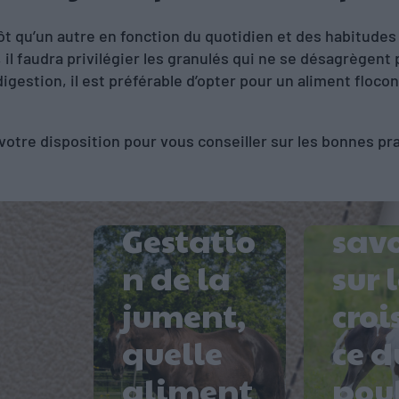
tôt qu’un autre en fonction du quotidien et des habitudes
r, il faudra privilégier les granulés qui ne se désagrègent
a digestion, il est préférable d’opter pour un aliment flo
votre disposition pour vous conseiller sur les bonnes pr
Que
faut
Gestatio
savo
n de la
sur 
jument,
croi
Le
quelle
ce d
som
aliment
pou