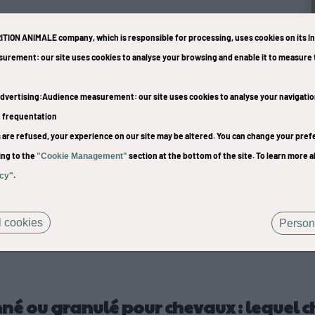
ITION ANIMALE company
, which is responsible for processing, uses cookies on its I
surement
: our site uses cookies to analyse your browsing and enable it to measur
Les différences
dvertising
:Audience measurement
: our site uses cookies to analyse your navigati
t thermo-sécurisés : ils
En dehors du format, l’
e frequentation
e qui permet de diminuer
améliorer la digestibilit
es are refused, your experience on our site may be altered. You can change your pr
tes les bactéries qui
de crampes et de fourbur
ing to the
section at the bottom of the site. To learn more a
"Cookie Management"
mposants. Dans les deux
permet une réduction du
.
icy"
ires aux fourrages, ce
concentré, utile pour les
esoins du cheval,
conduire à des risques
t une grande partie des
chevaux qui ont tendanc
 cookies
Person
u quotidien : énergie,
né ou granulé pour chevaux : lequel ch