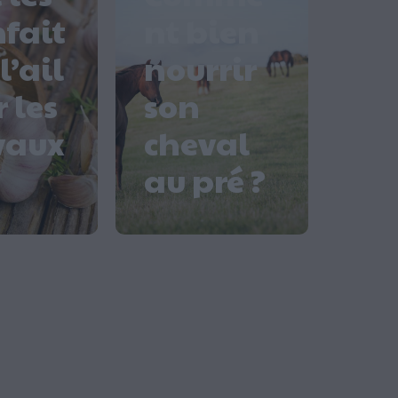
fait
nt bien
l’ail
nourrir
 les
son
vaux
cheval
au pré ?