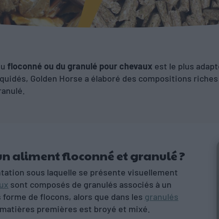
ulé pour vos chevaux ?
du
floconné ou du granulé pour chevaux
est le plus adapt
 équidés, Golden Horse a élaboré des compositions riche
ranulé.
un aliment floconné et granulé ?
tation sous laquelle se présente visuellement
aux
sont composés de granulés associés à un
forme de flocons, alors que dans les
granulés
 matières premières est broyé et mixé.