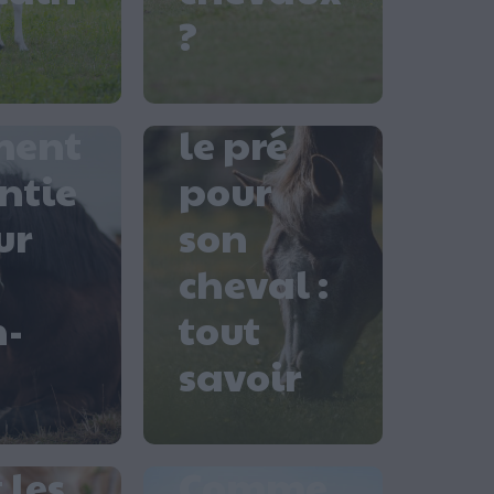
?
al :
Choisir
ment
le pré
ntie
pour
ur
son
cheval :
n-
tout
savoir
ls
 les
Comme