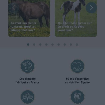
Gestation de la
Que faut-il savoir sur
jument, quelle
la croissance du
alimentation ?
poulain ?
Des aliments
60 ans d’expertise
fabriqué en France
en Nutrition Équine