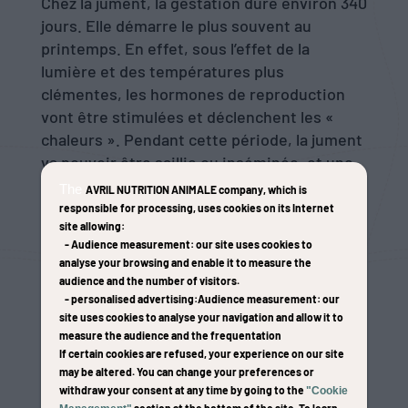
Chez la jument, la gestation dure environ 340
jours. Elle démarre le plus souvent au
printemps. En effet, sous l’effet de la
lumière et des températures plus
clémentes, les hormones de reproduction
vont être stimulées et déclenchent les «
chaleurs ». Pendant cette période, la jument
va pouvoir être saillie ou inséminée, et une
fois la gestation confirmée, s’en suivent 11
The
AVRIL NUTRITION ANIMALE company
, which is
longs mois d’attente… Durant la gestation,
responsible for processing, uses cookies on its Internet
site allowing:
l’
alimentation de la poulinière
doit être
-
Audience measurement
: our site uses cookies to
parfaitement équilibrée pour éviter des
analyse your browsing and enable it to measure the
carences ou un surpoids et assurer ainsi le
audience and the number of visitors.
bon développement du poulain à naître.
-
personalised advertising
:Audience measurement
: our
site uses cookies to analyse your navigation and allow it to
Golden Horse, expert en nutrition du cheval,
measure the audience and the frequentation
If certain cookies are refused, your experience on our site
a élaboré une gamme de
granulés pour
may be altered. You can change your preferences or
poulinière
particulièrement adaptée à la
withdraw your consent at any time by going to the
"Cookie
jument gestante.