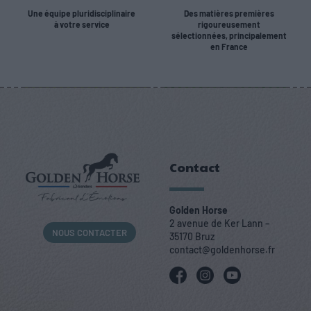
les
s d’un
l : un
Une équipe pluridisciplinaire
Des matières premières
à votre service
rigoureusement
cheva
cheva
éléme
Choisi
sélectionnées, principalement
en France
ux ?
l ?
nt
r le
essent
pré
iel
pour
Quels
pour
son
Comm
sont
Contact
son
cheva
ent
les
bien-
l : tout
Golden Horse
choisi
bienf
2 avenue de Ker Lann –
NOUS CONTACTER
être
savoir
35170 Bruz
r
aits
contact@goldenhorse.fr
l’alim
de