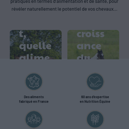
pratiques en termes d’alimentation et de santé, pour
la
savoir
révéler naturellement le potentiel de vos chevaux…
jumen
sur la
t,
croiss
quelle
ance
Comm
Comm
alime
du
ent
ent
ntatio
poula
préve
entret
n ?
in ?
nir les
enir
Le
coliqu
les
somm
Des aliments
60 ans d’expertise
fabriqué en France
en Nutrition Équine
es
articu
eil du
chez
lation
cheva