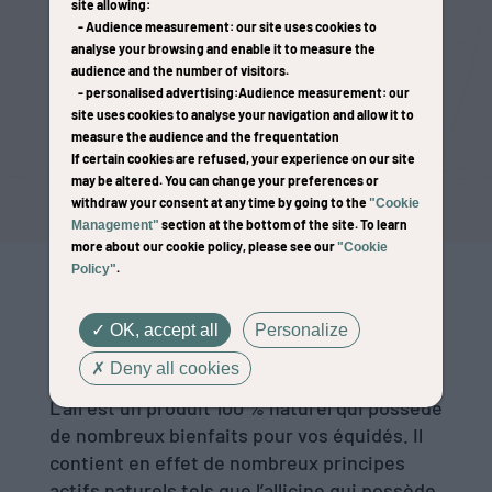
site allowing:
L’ail est un produit avec de nombreuses
-
Audience measurement
: our site uses cookies to
vertus pour vos équidés. Mais pour quelles
analyse your browsing and enable it to measure the
raisons ? Sous quelle forme et à quelle
audience and the number of visitors.
-
personalised advertising
:Audience measurement
: our
dose ? L’ail est en apparence un simple
site uses cookies to analyse your navigation and allow it to
condiment de cuisine, mais en réalité c’est
measure the audience and the frequentation
une mine d’oligo-éléments bons pour leur
If certain cookies are refused, your experience on our site
santé. Découvrez les bienfaits de l’
ail pour
may be altered. You can change your preferences or
withdraw your consent at any time by going to the
vos chevaux
.
"Cookie
section at the bottom of the site. To learn
Management"
more about our cookie policy, please see our
"Cookie
.
Policy"
Ail pour chevaux : tout savoir
OK, accept all
Personalize
Quelles sont les propriétés de
l’ail ?
Deny all cookies
L’ail est un produit 100 % naturel qui possède
de nombreux bienfaits pour vos équidés. Il
contient en effet de nombreux principes
actifs naturels tels que l’allicine qui possède