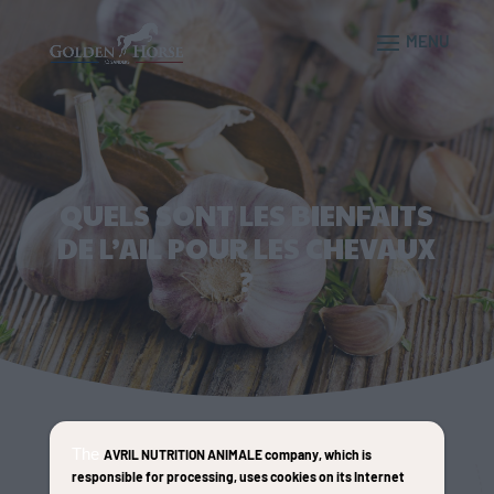
QUELS SONT LES BIENFAITS
DE L’AIL POUR LES CHEVAUX
?
Accueil
»
Conseils
»
Quels sont les bienfaits de l’ail
The
AVRIL NUTRITION ANIMALE company
, which is
pour les chevaux ?
responsible for processing, uses cookies on its Internet